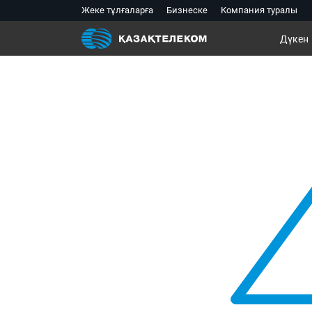
Жеке тұлғаларға
Бизнеске
Компания туралы
Дүкен