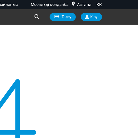
location_on
байланыс
Мобильді қолданба
Астана
KK
Төлеу
Кiру