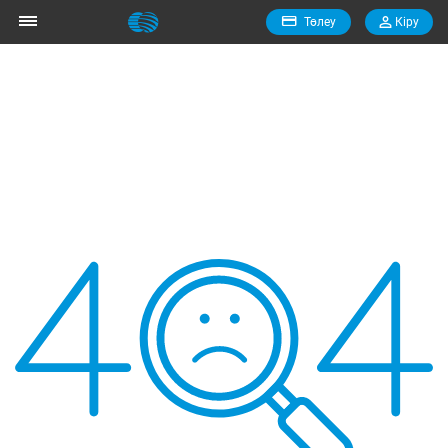
Төлеу
Кiру