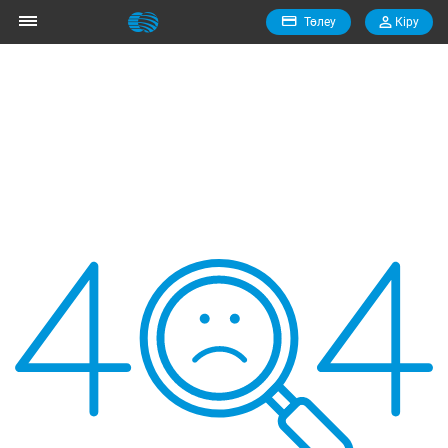
Төлеу
Кiру