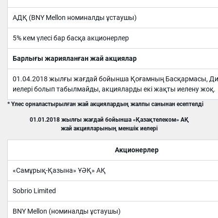
АДҚ (BNY Mellon номиналды ұстаушы)
5% кем үлесі бар басқа акционерлер
Барлығы жарияланған жай акциялар
01.04.2018 жылғы жағдай бойынша Қоғамның Басқармасы, Дир
иелері болып табылмайды, акцияларды екі жақты иелену жоқ.
*
Үлес орналастырылған жай акциялардың жалпы санынан есептелді
01.01.2018 жылғы жағдай бойынша «Қазақтелеком» АҚ
жай акцияларының меншік иелері
Акционерлер
«Самұрық-Қазына» ҰӘҚ» АҚ
Sobrio Limited
BNY Mellon (номиналды ұстаушы)