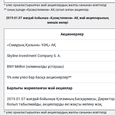
* үлес орналастырылған жай акциялардың жалпы санынан есептелді
** оның ішінде «Қазақтелеком» АҚ сатып алған акциялар.
2019.01.07 жағдай бойынша «Қазақтелеком» АҚ жай акцияларының
меншік иелері
Акционерлер
«Самұрық-Қазына» ҰӘҚ» АҚ
Skyline Investment Company S. A.
BNY Mellon (номиналды ұстаушы)
5% кем үлесі бар басқа акционерлер**
Барлығы жарияланған жай акциялар
2019.01.07 жағдай бойынша Қоғамның Басқармасы, Директорл
болып табылмайды, акцияларды екі жақты иелену жоқ.
* үлес орналастырылған жай акциялардың жалпы санынан есептелді