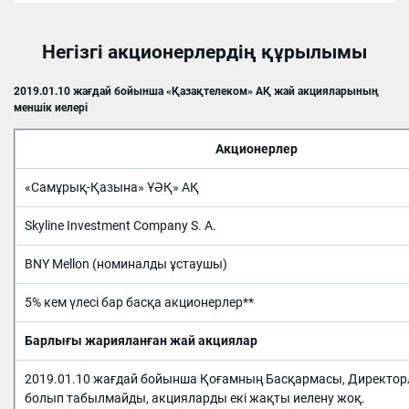
Нeгізгі акционeрлeрдің құрылымы
2019.01.10 жағдай бойынша «Қазақтелеком» АҚ жай акцияларының
меншік иелері
Акционерлер
«Самұрық-Қазына» ҰӘҚ» АҚ
Skyline Investment Company S. A.
BNY Mellon (номиналды ұстаушы)
5% кем үлесі бар басқа акционерлер**
Барлығы жарияланған жай акциялар
2019.01.10 жағдай бойынша Қоғамның Басқармасы, Директорл
болып табылмайды, акцияларды екі жақты иелену жоқ.