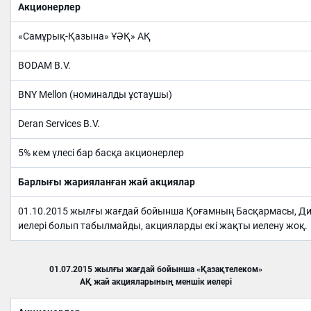
Акционерлер
«Самұрық-Қазына» ҰӘҚ» АҚ
BODAM B.V.
BNY Mellon (номиналды ұстаушы)
Deran Services B.V.
5% кем үлесі бар басқа акционерлер
Барлығы жарияланған жай акциялар
01.10.2015 жылғы жағдай бойынша Қоғамның Басқармасы, Дир
иелері болып табылмайды, акцияларды екі жақты иелену жоқ.
01.07.2015 жылғы жағдай бойынша «Қазақтелеком»
АҚ жай акцияларының меншік иелері