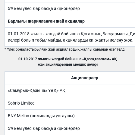
5% кем үлесі бар басқа акционерлер
Барлығы жарияланған жай акциялар
01.01.2018 жылғы жағдай бойынша Қоғамның Басқармасы, Дир
иелері болып табылмайды, акцияларды екі жақты иелену жоқ.
* Үлес орналастырылған жай акциялардың жалпы санынан есептелді
01.10.2017 жылғы жағдай бойынша «Қазақтелеком» АҚ
жай акцияларының меншік иелері
Акционерлер
«Самұрық-Қазына» ҰӘҚ» АҚ
Sobrio Limited
BNY Mellon (номиналды ұстаушы)
5% кем үлесі бар басқа акционерлер