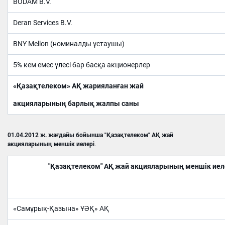
BODAM B.V.
Deran Services B.V.
BNY Mellon (номиналды ұстаушы)
5% кем емес үлесі бар басқа акционерлер
«Қазақтелеком» АҚ жарияланған жай
акцияларының барлық жалпы саны
01.04.2012 ж. жағдайы бойынша "Қазақтелеком" АҚ жай
акцияларының меншік иелері
.
"Қазақтелеком" АҚ жай акцияларының меншік иел
«Самұрық-Қазына» ҰӘҚ» АҚ