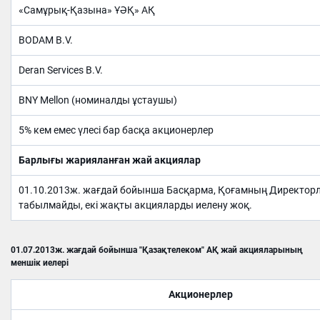
«Самұрық-Қазына» ҰӘҚ» АҚ
BODAM B.V.
Deran Services B.V.
BNY Mellon (номиналды ұстаушы)
5% кем емес үлесі бар басқа акционерлер
Барлығы жарияланған жай акциялар
01.10.2013ж. жағдай бойынша Басқарма, Қоғамның Директорла
табылмайды, екі жақты акцияларды иелену жоқ.
01.07.2013ж. жағдай бойынша "Қазақтелеком" АҚ жай акцияларының
меншік иелері
Акционерлер