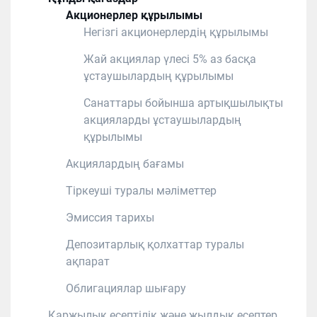
Акционерлер құрылымы
Негізгі акционерлердің құрылымы
Жай акциялар үлесі 5% аз басқа
ұстаушылардың құрылымы
Санаттары бойынша артықшылықты
акцияларды ұстаушылардың
құрылымы
Акциялардың бағамы
Тіркеуші туралы мәліметтер
Эмиссия тарихы
Депозитарлық қолхаттар туралы
ақпарат
Облигациялар шығару
Қаржылық есептілік және жылдық есептер