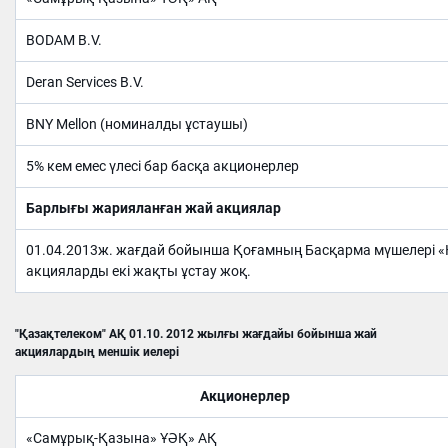
BODAM B.V.
Deran Services B.V.
BNY Mellon (номиналды ұстаушы)
5% кем емес үлесі бар басқа акционерлер
Барлығы жарияланған жай акциялар
01.04.2013ж. жағдай бойынша Қоғамның Басқарма мүшелері «
акцияларды екі жақты ұстау жоқ.
"Қазақтелеком" АҚ 01.10. 2012 жылғы жағдайы бойынша жай
акциялардың меншік иелері
Акционер
лер
«Самұрық-Қазына» ҰӘҚ» АҚ