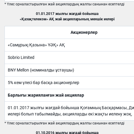
* Үлес орналастырылған жай акциялардың жалпы санынан есептелді
01.01.2017 жылғы жағдай бойынша
«Қазақтелеком» АҚ жай акцияларының меншік иелері
Акционерлер
«Самұрық-Қазына» ҰӘҚ» АҚ
Sobrio Limited
BNY Mellon (номиналды ұстаушы)
5% кем үлесі бар басқа акционерлер
Барлығы жарияланған жай акциялар
01.01.2017 жылғы жағдай бойынша Қоғамның Басқармасы, Дир
иелері болып табылмайды, акцияларды екі жақты иелену жоқ.
* Үлес орналастырылған жай акциялардың жалпы санынан есептелді
01.10.2016 жылғы жағдай бойынша