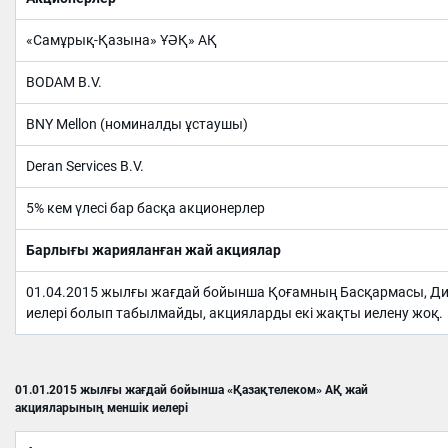
«Самұрық-Қазына» ҰӘҚ» АҚ
BODAM B.V.
BNY Mellon (номиналды ұстаушы)
Deran Services B.V.
5% кем үлесі бар басқа акционерлер
Барлығы жарияланған жай акциялар
01.04.2015 жылғы жағдай бойынша Қоғамның Басқармасы, Дир
иелері болып табылмайды, акцияларды екі жақты иелену жоқ.
01.01.2015 жылғы жағдай бойынша «Қазақтелеком» АҚ жай
акцияларының меншік иелері