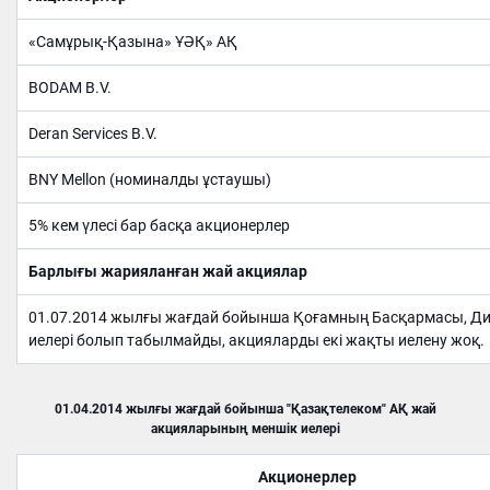
«Самұрық-Қазына» ҰӘҚ» АҚ
BODAM B.V.
Deran Services B.V.
BNY Mellon (номиналды ұстаушы)
5% кем үлесі бар басқа акционерлер
Барлығы жарияланған жай акциялар
01.07.2014 жылғы жағдай бойынша Қоғамның Басқармасы, Дир
иелері болып табылмайды, акцияларды екі жақты иелену жоқ.
01.04.2014 жылғы жағдай бойынша "Қазақтелеком" АҚ жай
акцияларының меншік иелері
Акционер
лер