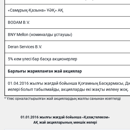
«Самұрық-Қазына» ҰӘҚ» АҚ
BODAM B.V.
BNY Mellon (номиналды ұстаушы)
Deran Services B.V.
5% кем үлесі бар басқа акционерлер
Барлығы жарияланған жай акциялар
01.04.2016 жылғы жағдай бойынша Қоғамның Басқармасы, Дир
иелері болып табылмайды, акцияларды екі жақты иелену жоқ.
* Үлес орналастырылған жай акциялардың жалпы санынан есептелді
01.01.2016 жылғы жағдай бойынша «Қазақтелеком»
АҚ жай акцияларының меншік иелері