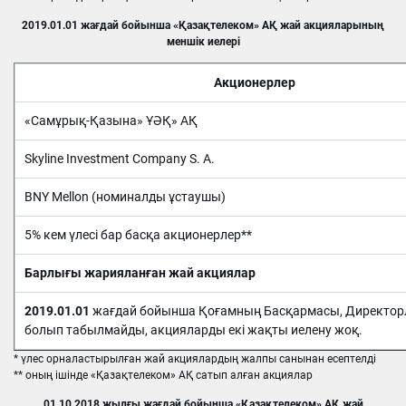
2019.01.01 жағдай бойынша «Қазақтелеком» АҚ жай акцияларының
меншік иелері
Акционерлер
«Самұрық-Қазына» ҰӘҚ» АҚ
Skyline Investment Company S. A.
BNY Mellon (номиналды ұстаушы)
5% кем үлесі бар басқа акционерлер**
Барлығы жарияланған жай акциялар
2019.01.01
жағдай бойынша Қоғамның Басқармасы, Директорла
болып табылмайды, акцияларды екі жақты иелену жоқ.
* үлес орналастырылған жай акциялардың жалпы санынан есептелді
** оның ішінде «Қазақтелеком» АҚ сатып алған акциялар
01.10.2018 жылғы жағдай бойынша «Қазақтелеком» АҚ жай