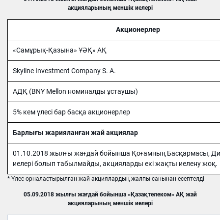
акцияларының меншік иелері
Акционерлер
«Самұрық-Қазына» ҰӘҚ» АҚ
Skyline Investment Company S. A.
АДҚ (BNY Mellon номиналды ұстаушы)
5% кем үлесі бар басқа акционерлер
Барлығы жарияланған жай акциялар
01.10.2018 жылғы жағдай бойынша Қоғамның Басқармасы, Дир
иелері болып табылмайды, акцияларды екі жақты иелену жоқ.
* Үлес орналастырылған жай акциялардың жалпы санынан есептелді
05.09.2018 жылғы жағдай бойынша «Қазақтелеком» АҚ жай
акцияларының меншік иелері