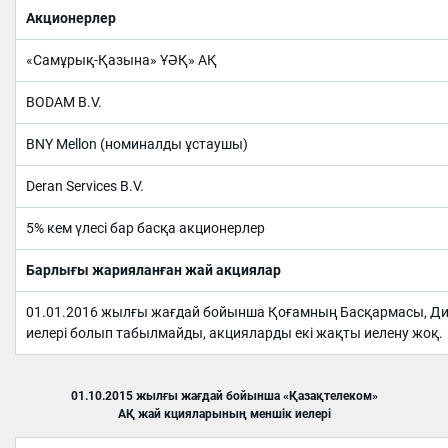
Акционерлер
«Самұрық-Қазына» ҰӘҚ» АҚ
BODAM B.V.
BNY Mellon (номиналды ұстаушы)
Deran Services B.V.
5% кем үлесі бар басқа акционерлер
Барлығы жарияланған жай акциялар
01.01.2016 жылғы жағдай бойынша Қоғамның Басқармасы, Дир
иелері болып табылмайды, акцияларды екі жақты иелену жоқ.
01.10.2015 жылғы жағдай бойынша «Қазақтелеком»
АҚ жай кцияларының меншік иелері