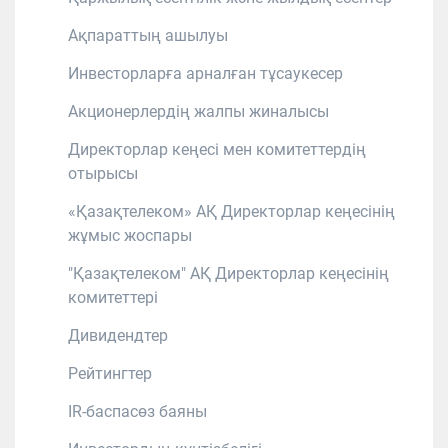
Ақпараттың ашылуы
Инвесторларға арналған тұсаукесер
Акционерлердің жалпы жиналысы
Директорлар кеңесі мен комитеттердің
отырысы
«Қазақтелеком» АҚ Директорлар кеңесінің
жұмыс жоспары
"Қазақтелеком" АҚ Директорлар кеңесінің
комитеттері
Дивидендтер
Рейтингтер
IR-баспасөз баяны