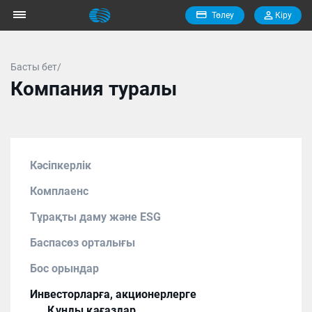
Төлеу
Кiру
Басты бет/
Компания туралы
Кәсіпкерлік
Комплаенс
Тұрақты даму және ESG
Баспасөз орталығы
Бос орындар
Инвесторларға, акционерлерге
Құнды қағаздар