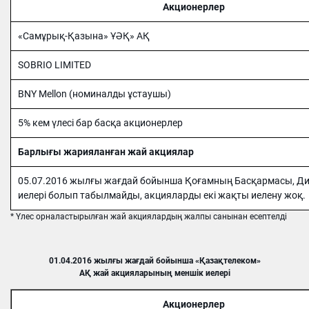
Акционерлер
«Самұрық-Қазына» ҰӘҚ» АҚ
SOBRIO LIMITED
BNY Mellon (номиналды ұстаушы)
5% кем үлесі бар басқа акционерлер
Барлығы жарияланған жай акциялар
05.07.2016 жылғы жағдай бойынша Қоғамның Басқармасы, Дир
иелері болып табылмайды, акцияларды екі жақты иелену жоқ.
* Үлес орналастырылған жай акциялардың жалпы санынан есептелді
01.04.2016 жылғы жағдай бойынша «Қазақтелеком»
АҚ жай акцияларының меншік иелері
Акционерлер