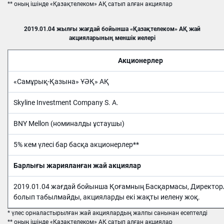
** оның ішінде «Қазақтелеком» АҚ сатып алған акциялар
2019.01.04 жылғы жағдай бойынша «Қазақтелеком» АҚ жай
акцияларының меншік иелері
Акционерлер
«Самұрық-Қазына» ҰӘҚ» АҚ
Skyline Investment Company S. A.
BNY Mellon (номиналды ұстаушы)
5% кем үлесі бар басқа акционерлер**
Барлығы жарияланған жай акциялар
2019.01.04 жағдай бойынша Қоғамның Басқармасы, Директорл
болып табылмайды, акцияларды екі жақты иелену жоқ.
* үлес орналастырылған жай акциялардың жалпы санынан есептелді
** оның ішінде «Қазақтелеком» АҚ сатып алған акциялар