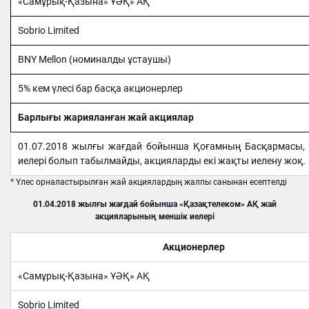
«Самұрық-Қазына» ҰӘҚ» АҚ
Sobrio Limited
BNY Mellon (номиналды ұстаушы)
5% кем үлесі бар басқа акционерлер
Барлығы жарияланған жай акциялар
01.07.2018 жылғы жағдай бойынша Қоғамның Басқармасы, 
иелері болып табылмайды, акцияларды екі жақты иелену жоқ.
* Үлес орналастырылған жай акциялардың жалпы санынан есептелді
01.04.2018 жылғы жағдай бойынша «Қазақтелеком» АҚ жай
акцияларының меншік иелері
Акционерлер
«Самұрық-Қазына» ҰӘҚ» АҚ
Sobrio Limited