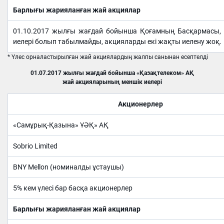
Барлығы жарияланған жай акциялар
01.10.2017 жылғы жағдай бойынша Қоғамның Басқармасы, 
иелері болып табылмайды, акцияларды екі жақты иелену жоқ.
* Үлес орналастырылған жай акциялардың жалпы санынан есептелді
01.07.2017 жылғы жағдай бойынша «Қазақтелеком» АҚ
жай акцияларының меншік иелері
Акционерлер
«Самұрық-Қазына» ҰӘҚ» АҚ
Sobrio Limited
BNY Mellon (номиналды ұстаушы)
5% кем үлесі бар басқа акционерлер
Барлығы жарияланған жай акциялар