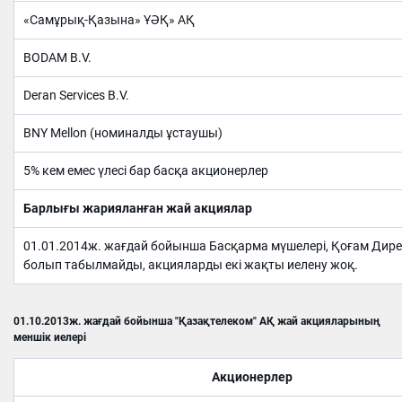
«Самұрық-Қазына» ҰӘҚ» АҚ
BODAM B.V.
Deran Services B.V.
BNY Mellon (номиналды ұстаушы)
5% кем емес үлесі бар басқа акционерлер
Барлығы жарияланған жай
акци
ялар
01.01.2014ж. жағдай бойынша Басқарма мүшелері, Қоғам Дире
болып табылмайды, акцияларды екі жақты иелену жоқ.
01.10.2013ж. жағдай бойынша "Қазақтелеком" АҚ жай акцияларының
меншік иелері
Акционер
лер