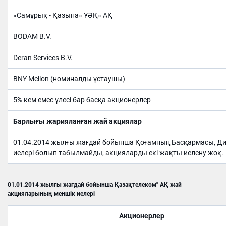
«Самұрық - Қазына» ҰӘҚ» АҚ
BODAM B.V.
Deran Services B.V.
BNY Mellon (номиналды ұстаушы)
5% кем емес үлесі бар басқа акционерлер
Барлығы жарияланған жай акциялар
01.04.2014 жылғы жағдай бойынша Қоғамның Басқармасы, Дир
иелері болып табылмайды, акцияларды екі жақты иелену жоқ.
01.01.2014 жылғы жағдай бойынша Қазақтелеком" АҚ жай
акцияларының меншік иелері
Акционер
лер