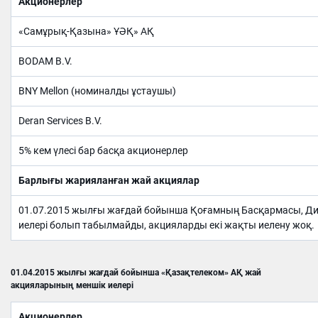
Акционерлер
«Самұрық-Қазына» ҰӘҚ» АҚ
BODAM B.V.
BNY Mellon (номиналды ұстаушы)
Deran Services B.V.
5% кем үлесі бар басқа акционерлер
Барлығы жарияланған жай акциялар
01.07.2015 жылғы жағдай бойынша Қоғамның Басқармасы, Дир
иелері болып табылмайды, акцияларды екі жақты иелену жоқ.
01.04.2015 жылғы жағдай бойынша «Қазақтелеком» АҚ жай
акцияларының меншік иелері
Акционерлер