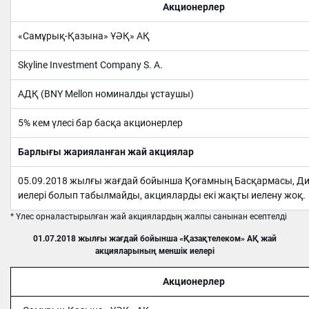
Акционерлер
«Самұрық-Қазына» ҰӘҚ» АҚ
Skyline Investment Company S. A.
АДҚ (BNY Mellon номиналды ұстаушы)
5% кем үлесі бар басқа акционерлер
Барлығы жарияланған жай акциялар
05.09.2018 жылғы жағдай бойынша Қоғамның Басқармасы, Дир
иелері болып табылмайды, акцияларды екі жақты иелену жоқ.
* Үлес орналастырылған жай акциялардың жалпы санынан есептелді
01.07.2018 жылғы жағдай бойынша «Қазақтелеком» АҚ жай
акцияларының меншік иелері
Акционерлер