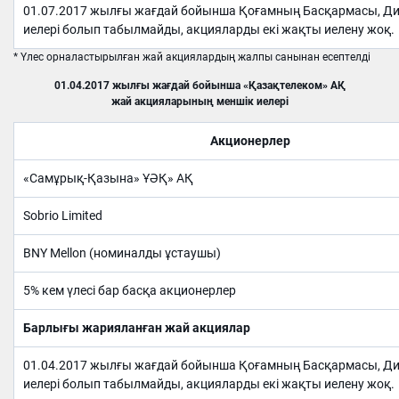
01.07.2017 жылғы жағдай бойынша Қоғамның Басқармасы, Дир
иелері болып табылмайды, акцияларды екі жақты иелену жоқ.
* Үлес орналастырылған жай акциялардың жалпы санынан есептелді
01.04.2017 жылғы жағдай бойынша «Қазақтелеком» АҚ
жай акцияларының меншік иелері
Акционерлер
«Самұрық-Қазына» ҰӘҚ» АҚ
Sobrio Limited
BNY Mellon (номиналды ұстаушы)
5% кем үлесі бар басқа акционерлер
Барлығы жарияланған жай акциялар
01.04.2017 жылғы жағдай бойынша Қоғамның Басқармасы, Дир
иелері болып табылмайды, акцияларды екі жақты иелену жоқ.