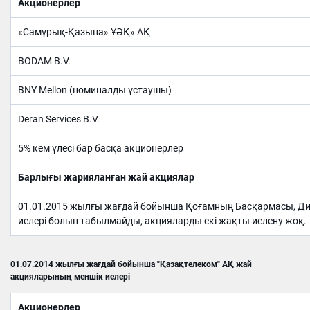
Акционерлер
«Самұрық-Қазына» ҰӘҚ» АҚ
BODAM B.V.
BNY Mellon (номиналды ұстаушы)
Deran Services B.V.
5% кем үлесі бар басқа акционерлер
Барлығы жарияланған жай акциялар
01.01.2015 жылғы жағдай бойынша Қоғамның Басқармасы, Дир
иелері болып табылмайды, акцияларды екі жақты иелену жоқ.
01.07.2014 жылғы жағдай бойынша "Қазақтелеком" АҚ жай
акцияларының меншік иелері
Акционер
лер