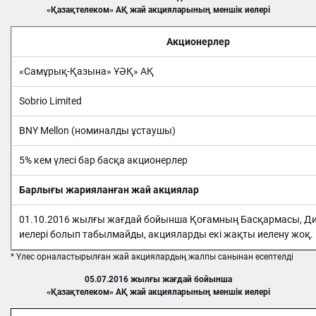
«Қазақтелеком» АҚ жай акцияларының меншік иелері
Акционерлер
«Самұрық-Қазына» ҰӘҚ» АҚ
Sobrio Limited
BNY Mellon (номиналды ұстаушы)
5% кем үлесі бар басқа акционерлер
Барлығы жарияланған жай акциялар
01.10.2016 жылғы жағдай бойынша Қоғамның Басқармасы, Дир
иелері болып табылмайды, акцияларды екі жақты иелену жоқ.
* Үлес орналастырылған жай акциялардың жалпы санынан есептелді
05.07.2016 жылғы жағдай бойынша
«Қазақтелеком» АҚ жай акцияларының меншік иелері