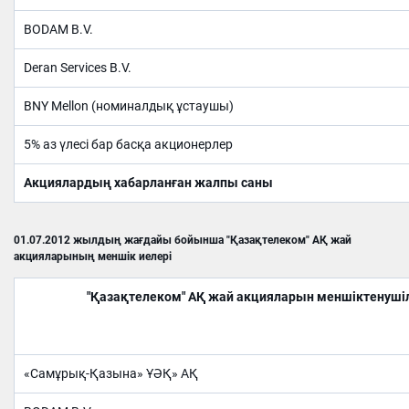
BODAM B.V.
Deran Services B.V.
BNY Mellon (номиналдық ұстаушы)
5% аз үлесі бар басқа акционерлер
Акциялардың хабарланған жалпы саны
01.07.2012 жылдың жағдайы бойынша "Қазақтелеком" АҚ жай
акцияларының меншік иелері
"Қазақтелеком" АҚ жай
акцияларын
меншіктенуші
«Самұрық-Қазына» ҰӘҚ» АҚ