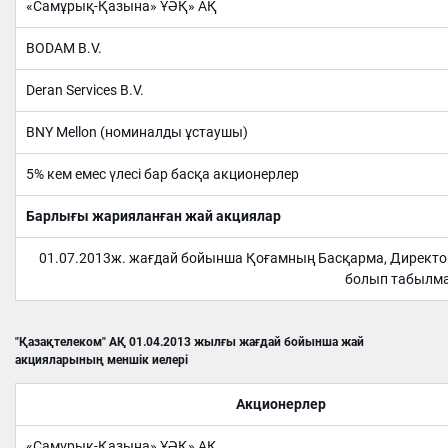
«Самұрық-Қазына» ҰӘҚ» АҚ
BODAM B.V.
Deran Services B.V.
BNY Mellon (номиналды ұстаушы)
5% кем емес үлесі бар басқа акционерлер
Барлығы жарияланған жай акциялар
01.07.2013ж. жағдай бойынша Қоғамның Басқарма, Директор
болып табылма
"Қазақтелеком" АҚ 01.04.2013 жылғы жағдай бойынша жай
акцияларының меншік иелері
Акционерлер
«Самұрық-Қазына» ҰӘҚ» АҚ