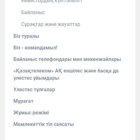
Инвестордың күнтізбелігі
Байланыс
Сұрақтар және жауаптар
Біз туралы
Біз - командамыз!
Байланыс телефондары мен мекенжайлары
«Қазақтелеком» АҚ еншілес және басқа да
үлестес ұйымдары
Үлестес тұлғалар
Мұрағат
Жұмыс режімі
Мемлекеттік тіл саясаты