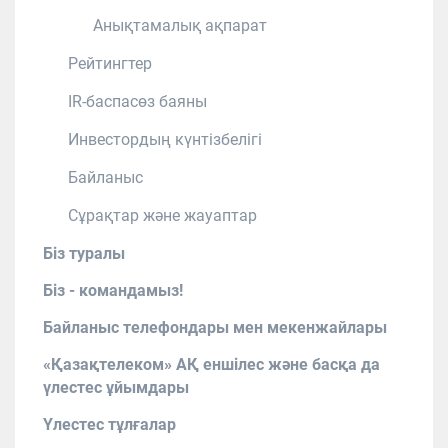
Анықтамалық ақпарат
Рейтингтер
IR-баспасөз баяны
Инвестордың күнтізбелігі
Байланыс
Сұрақтар және жауаптар
Біз туралы
Біз - командамыз!
Байланыс телефондары мен мекенжайлары
«Қазақтелеком» АҚ еншілес және басқа да
үлестес ұйымдары
Үлестес тұлғалар