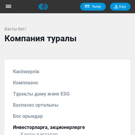
Төлеу
Кiру
Басты бет/
Компания туралы
Кәсіпкерлік
Комплаенс
Тұрақты даму және ESG
Баспасөз орталығы
Бос орындар
Инвесторларға, акционерлерге
Құнды қағаздар