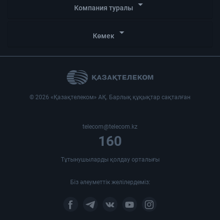
arrow_drop_down
Компания туралы
arrow_drop_down
Көмек
© 2026 «Қазақтелеком» АҚ. Барлық құқықтар сақталған
telecom@telecom.kz
160
Тұтынушыларды қолдау орталығы
Біз әлеуметтік желілердеміз: