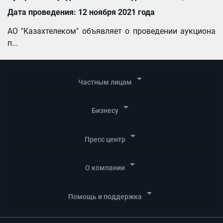
Дата проведения: 12 ноября 2021 года
АО "Казахтелеком" объявляет о проведении аукциона
п...
arrow_drop_down
Частным лицам
arrow_drop_down
Бизнесу
arrow_drop_down
Пресс центр
arrow_drop_down
О компании
arrow_drop_down
Помощь и поддержка