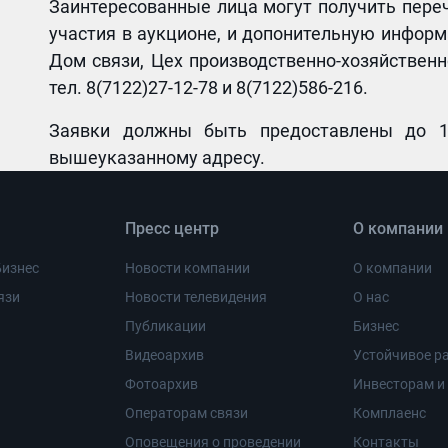
Заинтересованные лица могут получить пере
участия в аукционе, и допонительную информ
Дом связи, Цех производственно-хозяйственно
тел. 8(7122)27-12-78 и 8(7122)586-216.
Заявки должны быть предоставлены до 1
вышеуказанному адресу.
Пресс центр
О компании
Бизнес
Новости компании
О компании
язи
Новости телевидения
О нас
Публикации
Бизнес
Видеоархив
Устойчивое ра
Фотоархив
Инвесторам и
Операторам связи
Комплаенс
Оповещения о проведении
Контакты