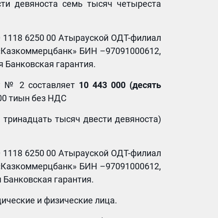
сти девяноста семь тысяч четыреста
0 1118 6250 00 Атырауской ОДТ-филиал
«Казком­мерцбанк» БИН –97091000612,
я Банковская гарантия.
ту № 2 составляет
10 443 000 (
десять
 00 тиын без НДС
а тринадцать тысяч двести девяноста)
0 1118 6250 00 Атырауской ОДТ-филиал
«Казком­мерцбанк» БИН –97091000612,
 Банковская гарантия.
ические и физические лица.