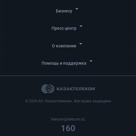
arrow_drop_down
Бизнесу
arrow_drop_down
Пресс центр
arrow_drop_down
О компании
arrow_drop_down
Помощь и поддержка
© 2026 АО «Казахтелеком». Все права защищены
telecom@telecom.kz
160