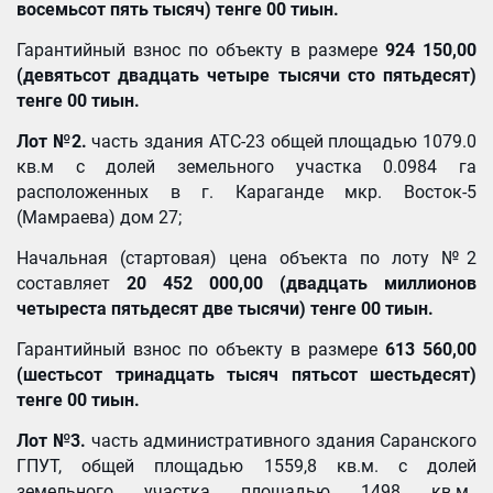
восемьсот пять тысяч) тенге 00 тиын.
Гарантийный взнос по объекту в размере
924 150,00
(
девятьсот двадцать четыре тысячи сто пятьдесят)
тенге
00 тиын
.
Лот
№2
.
часть здания АТС-23 общей площадью 1079.0
кв.м с долей земельного участка 0.0984 га
расположенных в г. Караганде мкр. Восток-5
(Мамраева) дом 27;
Начальная (стартовая) цена объекта по лоту №2
составляет
20 452 000,00 (
двадцать миллионов
четыреста пятьдесят две тысячи) тенге 00 тиын.
Гарантийный взнос по объекту в размере
613 560,00
(
шестьсот тринадцать тысяч пятьсот шестьдесят)
тенге
00 тиын
.
Лот
№3
.
часть административного здания Саранского
ГПУТ, общей площадью 1559,8 кв.м. с долей
земельного участка площадью 1498 кв.м.,