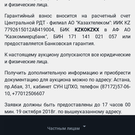
и физические лица.
Гарантийный взнос вносится на расчетный счет
Центральной РДТ - филиал АО "Казахтелеком": ИИК
KZ
7792615012AB419004, БИК
KZKOKZKX
в АФ АО
"Казкоммерцбанк", БИН 171 141 021 057
или
предоставляется Банковская гарантия.
К настоящему аукциону допускаются все юридические
и физические лица.
Получить дополнительную информацию и приобрести
документацию для аукциона можно по адресу: Астана,
пр.Абая, 31, кабинет СУН ЦПХО, телефон (87172)57-06-
10, +77012506607
Заявки должны быть предоставлены до 17 часов 00
мин. 19 октября 2018г. по вышеуказанному адресу.
arrow_drop_down
Частным лицам