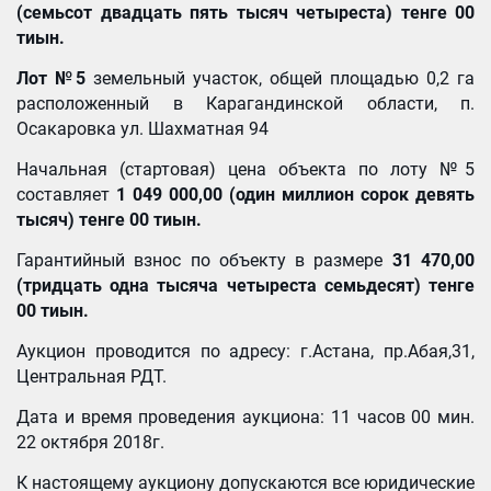
(
семьсот двадцать пять тысяч четыреста) тенге
00
тиын
.
Лот №5
земельный участок, общей площадью 0,2 га
расположенный в Карагандинской области, п.
Осакаровка ул. Шахматная 94
Начальная (стартовая) цена объекта по лоту №5
составляет
1 049 000,00 (
один миллион сорок девять
тысяч) тенге 00 тиын.
Гарантийный взнос по объекту в размере
31 470,00
(
тридцать одна тысяча четыреста семьдесят) тенге
00 тиын
.
Аукцион проводится по адресу: г.Астана, пр.Абая,31,
Центральная РДТ.
Дата и время проведения аукциона: 11 часов 00 мин.
22 октября 2018г.
К настоящему аукциону допускаются все юридические