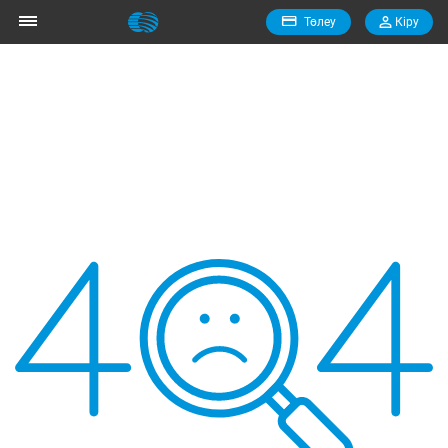
Төлеу
Кiру