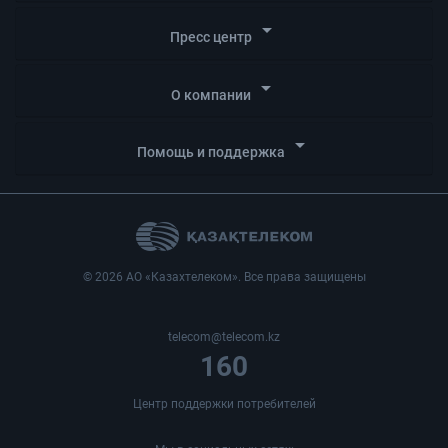
arrow_drop_down
Пресс центр
arrow_drop_down
О компании
arrow_drop_down
Помощь и поддержка
© 2026 АО «Казахтелеком». Все права защищены
telecom@telecom.kz
160
Центр поддержки потребителей