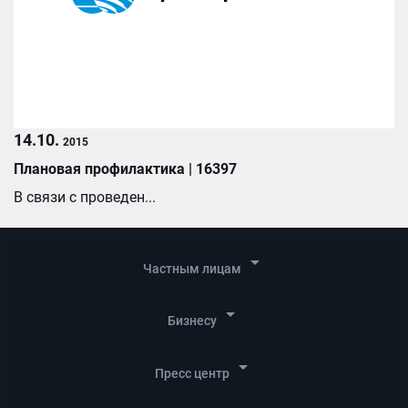
14.10.
2015
Плановая профилактика | 16397
В связи с проведен...
arrow_drop_down
Частным лицам
arrow_drop_down
Бизнесу
arrow_drop_down
Пресс центр