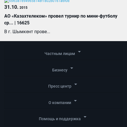
31.10.
2015
АО «Казахтелеком» провел турнир по мини-футболу
ср... | 16625
В г. Шымкент прове...
arrow_drop_down
Частным лицам
arrow_drop_down
Бизнесу
arrow_drop_down
Пресс центр
arrow_drop_down
О компании
arrow_drop_down
Помощь и поддержка