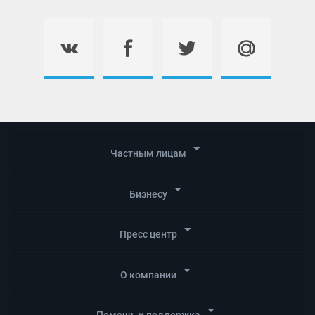
arrow_drop_down
Частным лицам
arrow_drop_down
Бизнесу
arrow_drop_down
Пресс центр
arrow_drop_down
О компании
arrow_drop_down