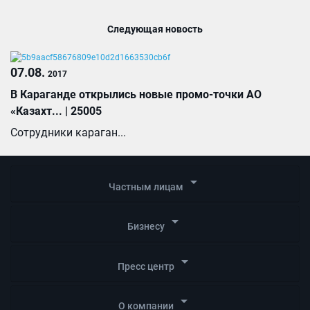
Следующая новость
07.08.
2017
В Караганде открылись новые промо-точки АО
«Казахт... | 25005
Сотрудники караган...
arrow_drop_down
Частным лицам
arrow_drop_down
Бизнесу
arrow_drop_down
Пресс центр
arrow_drop_down
О компании