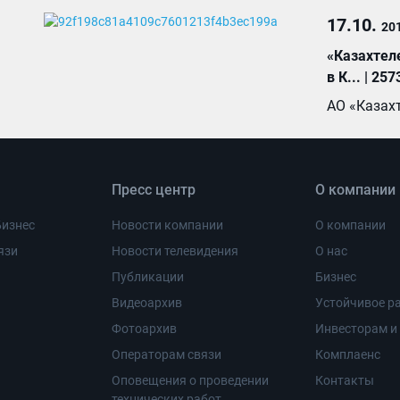
17.10.
20
«Казахтел
в К... | 257
АО «Казахт
Пресс центр
О компании
Бизнес
Новости компании
О компании
язи
Новости телевидения
О нас
Публикации
Бизнес
Видеоархив
Устойчивое ра
Фотоархив
Инвесторам и
Операторам связи
Комплаенс
Оповещения о проведении
Контакты
технических работ