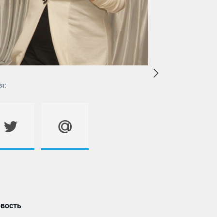
я:
вость