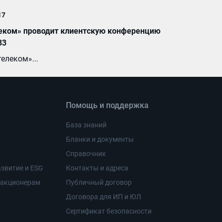
17
еком» проводит клиентскую конференцию
33
елеком»...
Помощь и поддержка
База знаний
Бланки и документы
Справочник
звитие и ESG
Контакты и адреса
 акционерам
Публичный договор
Договора для ИП и ЮЛ
Сертификат безопасности