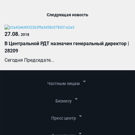
Следующая новость
27.08.
2018
В Центральной РДТ назначен генеральный директор |
28209
Сегодня Председате...
arrow_drop_down
Частным лицам
arrow_drop_down
Бизнесу
arrow_drop_down
Пресс центр
arrow_drop_down