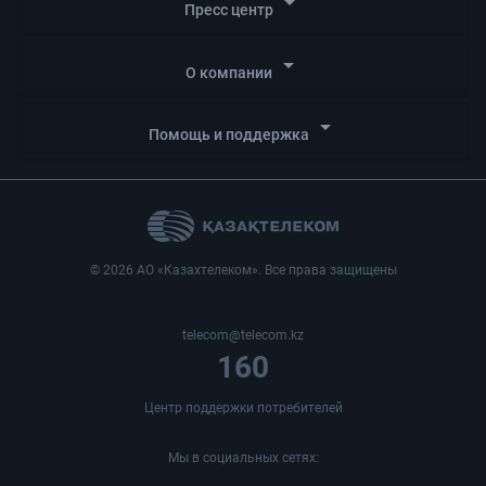
arrow_drop_down
Пресс центр
arrow_drop_down
О компании
arrow_drop_down
Помощь и поддержка
© 2026 АО «Казахтелеком». Все права защищены
telecom@telecom.kz
160
Центр поддержки потребителей
Мы в социальных сетях: