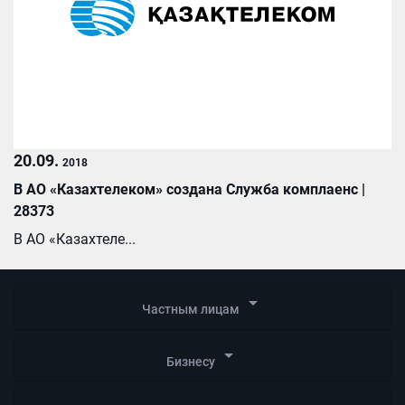
20.09.
2018
В АО «Казахтелеком» создана Служба комплаенс |
28373
В АО «Казахтеле...
arrow_drop_down
Частным лицам
arrow_drop_down
Бизнесу