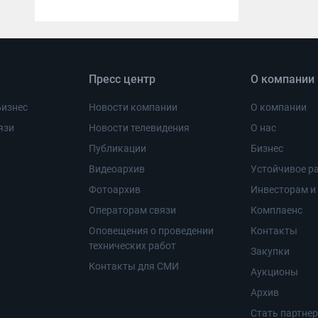
Пресс центр
О компании
Бизнес
Новости компании
О компании
язи
Новости телевидения
О нас
Публикации
Бизнес
Видеоархив
Устойчивое ра
Фотоархив
Инвесторам и
Операторам связи
Комплаенс
Оповещения о проведении
Контакты
технических работ
Закупки
Контакты для СМИ
Аукционы
Архив
Стать партне