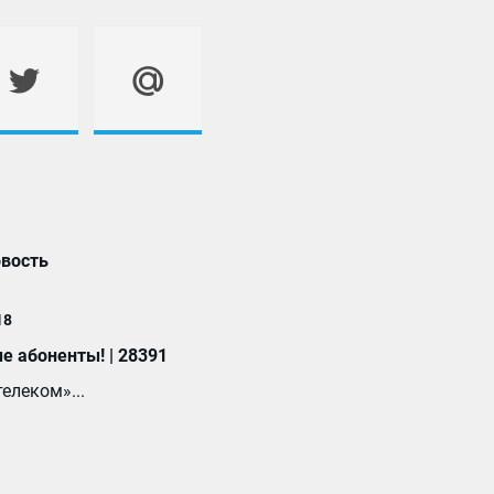
вость
18
 абоненты! | 28391
елеком»...