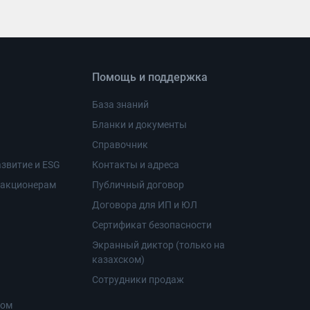
Помощь и поддержка
База знаний
Бланки и документы
Справочник
звитие и ESG
Контакты и адреса
 акционерам
Публичный договор
Договора для ИП и ЮЛ
Сертификат безопасности
Экранный диктор (только на
казахском)
Сотрудники продаж
ром