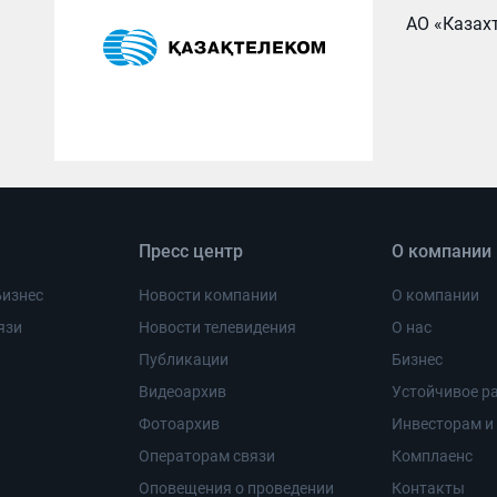
АО «Казахт
Пресс центр
О компании
Бизнес
Новости компании
О компании
язи
Новости телевидения
О нас
Публикации
Бизнес
Видеоархив
Устойчивое ра
Фотоархив
Инвесторам и
Операторам связи
Комплаенс
Оповещения о проведении
Контакты