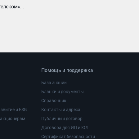
елеком»...
Помощь и поддержка
База знаний
Бланки и документы
Справочник
звитие и ESG
Контакты и адреса
 акционерам
Публичный договор
Договора для ИП и ЮЛ
Сертификат безопасности