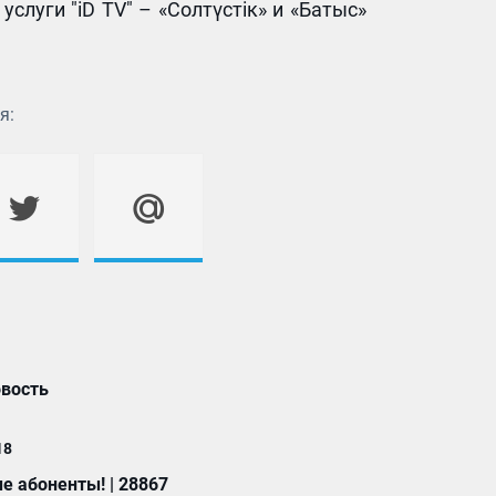
услуги "iD TV" – «Солтүстік» и «Батыс»
я:
вость
18
 абоненты! | 28867