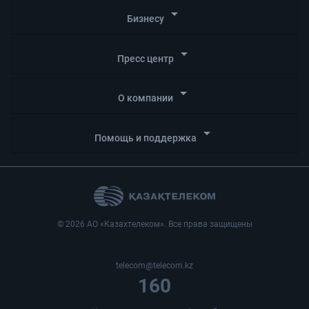
arrow_drop_down
Бизнесу
arrow_drop_down
Пресс центр
arrow_drop_down
О компании
arrow_drop_down
Помощь и поддержка
© 2026 АО «Казахтелеком». Все права защищены
telecom@telecom.kz
160