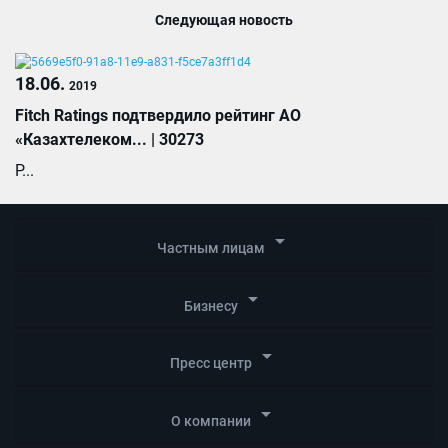
Следующая новость
18.06.
2019
Fitch Ratings подтвердило рейтинг АО
«Казахтелеком... | 30273
Р...
arrow_drop_down
Частным лицам
arrow_drop_down
Бизнесу
arrow_drop_down
Пресс центр
arrow_drop_down
О компании