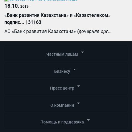
18.10.
2019
«Банк развития Казахстана» и «Казахтелеком»
подпис... | 31163
АО «Банк развития Казахстана» (
дочерняя орг...
arrow_drop_down
Частным лицам
arrow_drop_down
Бизнесу
arrow_drop_down
Пресс центр
arrow_drop_down
О компании
arrow_drop_down
Помощь и поддержка