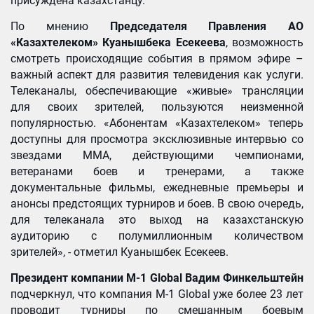
присуждена казахстанцу.
По мнению
Председателя
Правления АО
«Казахтелеком» Куанышбека Есекеева
, возможность
смотреть происходящие события в прямом эфире –
важный аспект для развития телевидения как услуги.
Телеканалы, обеспечивающие «живые» трансляции
для своих зрителей, пользуются неизменной
популярностью. «Абонентам «Казахтелеком» теперь
доступны для просмотра эксклюзивные интервью со
звездами MMA, действующими чемпионами,
ветеранами боев и тренерами, а также
документальные фильмы, ежедневные премьеры и
анонсы предстоящих турниров и боев. В свою очередь,
для телеканала это выход на казахстанскую
аудиторию с полумиллионным количеством
зрителей», - отметил Куанышбек Есекеев.
Президент компании M-1 Global Вадим Финкельштейн
подчеркнул, что компания М-1 Global уже более 23 лет
проводит турниры по смешанным боевым