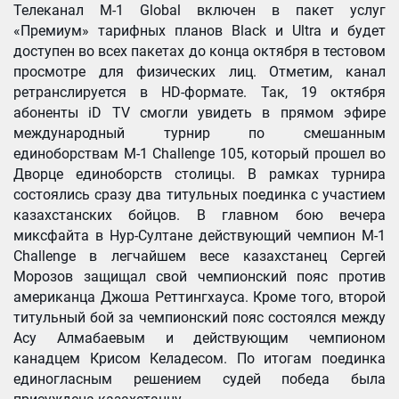
Телеканал M-1 Global включен в пакет услуг
«Премиум» тарифных планов Black и Ultra и будет
доступен во всех пакетах до конца октября в тестовом
просмотре для физических лиц.
Отметим, канал
ретранслируется в HD-формате. Так, 19 октября
абоненты iD TV смогли увидеть в прямом эфире
международный турнир по смешанным
единоборствам M-1 Challenge 105, который прошел во
Дворце единоборств столицы. В рамках турнира
состоялись сразу два титульных поединка с участием
казахстанских бойцов. В главном бою вечера
миксфайта в Нур-Султане действующий чемпион M-1
Challenge в легчайшем весе казахстанец Сергей
Морозов защищал свой чемпионский пояс против
американца Джоша Реттингхауса. Кроме того, второй
титульный бой за чемпионский пояс состоялся между
Асу Алмабаевым и действующим чемпионом
канадцем Крисом Келадесом. По итогам поединка
единогласным решением судей победа была