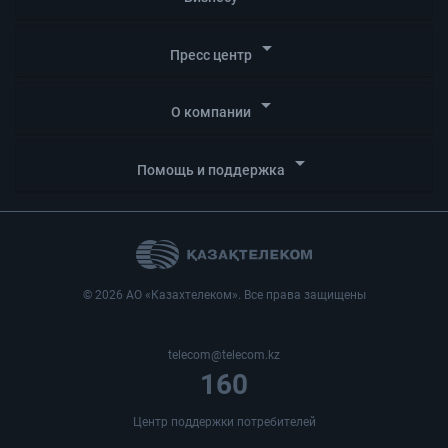
arrow_drop_down
Пресс центр
arrow_drop_down
О компании
arrow_drop_down
Помощь и поддержка
© 2026 АО «Казахтелеком». Все права защищены
telecom@telecom.kz
160
Центр поддержки потребителей