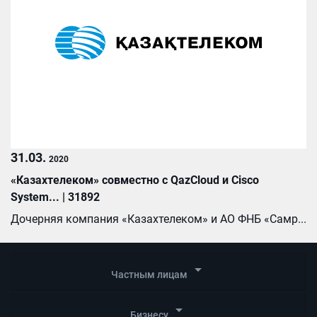
31.03.
2020
«Казахтелеком» совместно с QazCloud и Cisco
System... | 31892
Дочерняя компания «Казахтелеком» и АО ФНБ «Самр...
arrow_drop_down
Частным лицам
arrow_drop_down
Бизнесу