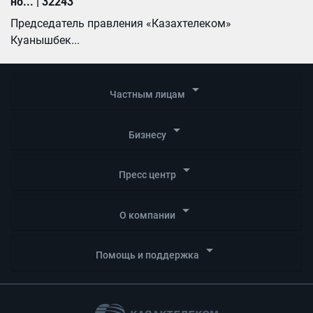
но... | 32243
Председатель правления «Казахтелеком»
Куанышбек...
arrow_drop_down
Частным лицам
arrow_drop_down
Бизнесу
arrow_drop_down
Пресс центр
arrow_drop_down
О компании
arrow_drop_down
Помощь и поддержка