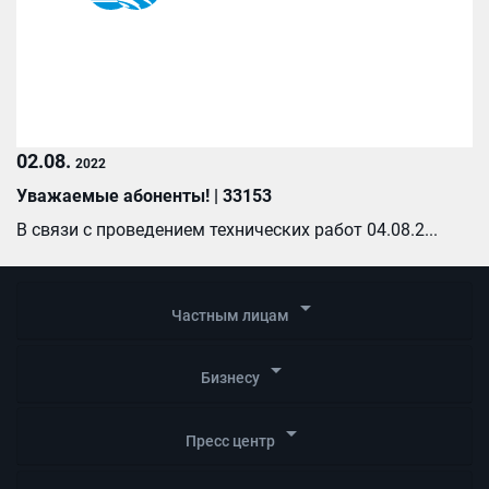
02.08.
2022
Уважаемые абоненты! | 33153
В связи с проведением технических работ 04.08.2...
arrow_drop_down
Частным лицам
arrow_drop_down
Бизнесу
arrow_drop_down
Пресс центр