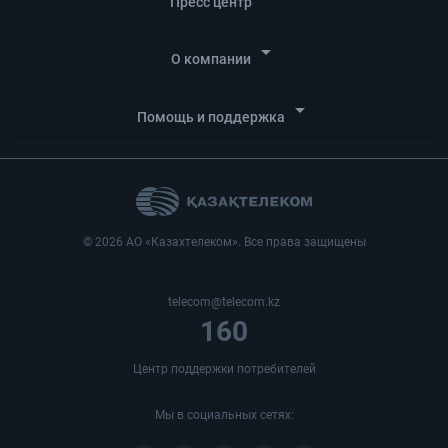
Пресс центр
arrow_drop_down
О компании
arrow_drop_down
Помощь и поддержка
© 2026 АО «Казахтелеком». Все права защищены
telecom@telecom.kz
160
Центр поддержки потребителей
Мы в социальных сетях: