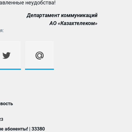
авленные неудобства!
Департамент коммуникаций
АО «Казахтелеком»
я:
вость
23
 абоненты! | 33380