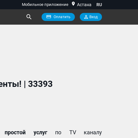
location_on
Мобильное приложение
Астана
RU
Оплатить
Вход
нты! | 33393
просто
й
услуг
по TV каналу