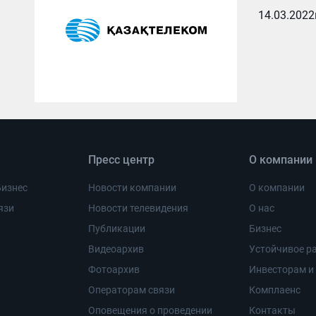
14.03.2022
Пресс центр
О компании
Бизнес
Новости компании
О компании
язи
Новости телевидения
О нас
Публикации
Бизнес
Видеоархив
Устойчивое ра
Фотоархив
Инвесторам и
Операторам связи
Комплаенс
Оповещения о проведении
Контакты