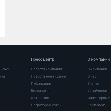
Пресс центр
О компании
Бизнес
Новости компании
О компании
язи
Новости телевидения
О нас
Публикации
Бизнес
Видеоархив
Устойчивое ра
Фотоархив
Инвесторам и
Операторам связи
Комплаенс