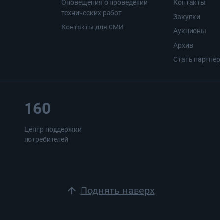
Оповещения о проведении
Контакты
технических работ
Закупки
Контакты для СМИ
Аукционы
Архив
Стать партне
160
Центр поддержки
потребителей
arrow_upward
Поднять наверх