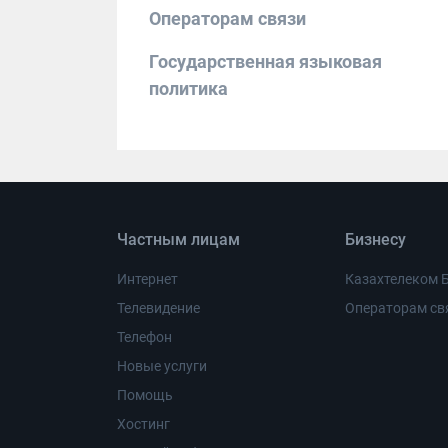
Операторам связи
Государственная языковая
политика
Частным лицам
Бизнесу
Интернет
Казахтелеком 
Телевидение
Операторам св
Телефон
Новые услуги
Помощь
Хостинг