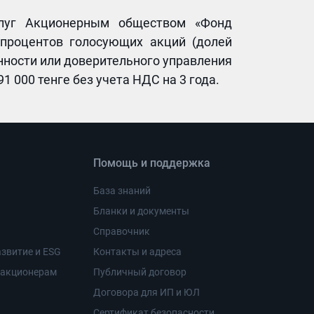
слуг Акционерным обществом «Фонд
 процентов голосующих акций (долей
нности или доверительного управления
 000 тенге без учета НДС на 3 года.
Помощь и поддержка
База знаний
Бланки и документы
Справочник
звитие и ESG
Контакты и адреса
 акционерам
Публичный договор
Договора для ИП и ЮЛ
Сертификат безопасности