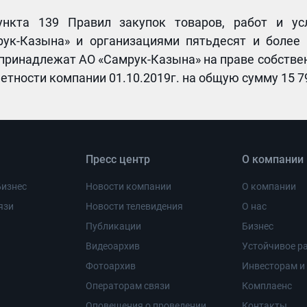
ункта 139 Правил закупок товаров, работ и у
рук-Казына» и организациями пятьдесят и более
 принадлежат АО «Самрук-Казына» на праве собстве
тности компании 01.10.2019г. на общую сумму 15 791
Пресс центр
О компании
Бизнес
Новости компании
О компании
язи
Новости телевидения
О нас
Публикации
Бизнес
Видеоархив
Устойчивое ра
Фотоархив
Инвесторам и
Операторам связи
Комплаенс
Оповещения о проведении
Контакты