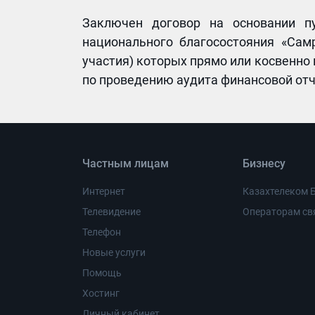
Заключен договор на основании п
национального благосостояния «Сам
участия) которых прямо или косвенно
по проведению аудита финансовой отче
Частным лицам
Бизнесу
Интернет
Казахтелеком 
Телевидение
Операторам св
Телефон
Новые услуги
Помощь
Хостинг
Личный кабинет